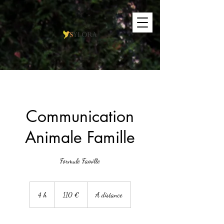
Communication
Animale Famille
Formule Famille
110
euros
4 h
4
110 €
A distance
h