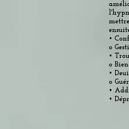
amélio
l'hypn
mettre
ensuit
• Conf
o Gest
• Tro
o Bien
• Deui
o Guér
• Addi
• Dépr