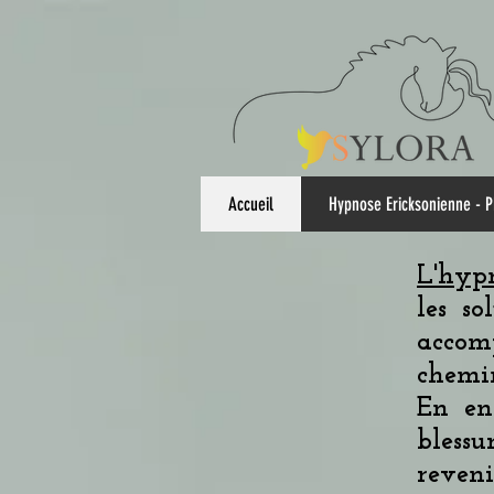
Accueil
Hypnose Ericksonienne - 
L'hyp
les s
accom
chemin
En en
blessu
reveni