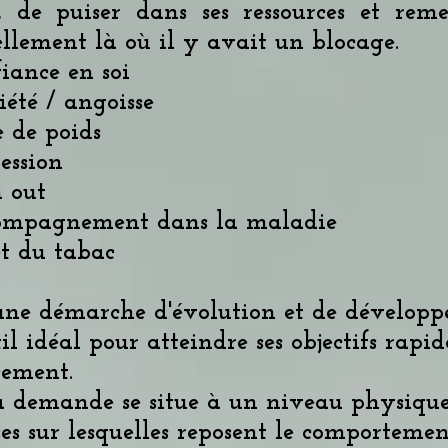
é, de puiser dans ses ressources et re
llement là où il y avait un blocage.
iance en soi
été / angoisse
e de poids
ession
 out
ompagnement dans la maladie
t du tabac
ne démarche d'évolution et de développe
il idéal pour atteindre ses objectifs rapi
cement.
a demande se situe à un niveau physique
ses sur lesquelles reposent le comporteme