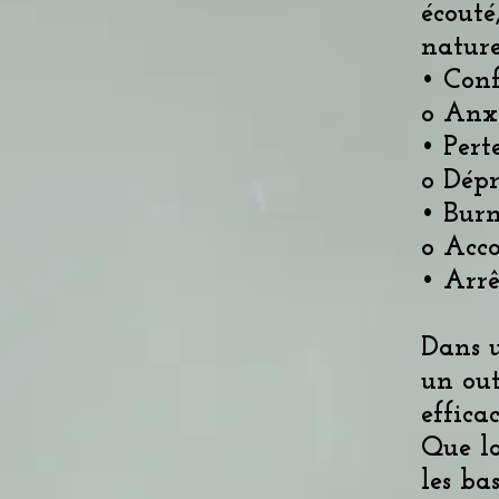
écout
nature
• Conf
o Anxi
• Pert
o Dépr
• Burn
o Acc
• Arrê
Dans u
un out
effica
Que l
les ba